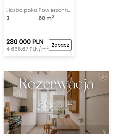
Liczba pokoi
Powierzchnia
2
3
60 m
280 000 PLN
Zobacz
2
4 666,67 PLN/m