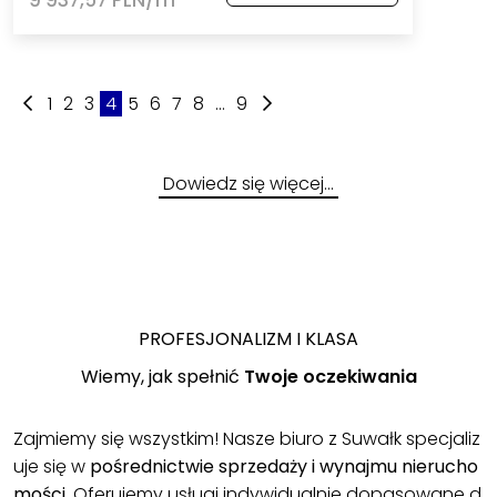
1
2
3
4
5
6
7
8
...
9
Dowiedz się więcej…
PROFESJONALIZM I KLASA
Wiemy, jak spełnić
Twoje oczekiwania
Zajmiemy się wszystkim! Nasze biuro z Suwałk specjaliz
uje się w
pośrednictwie sprzedaży i wynajmu nierucho
mości
. Oferujemy usługi indywidualnie dopasowane d