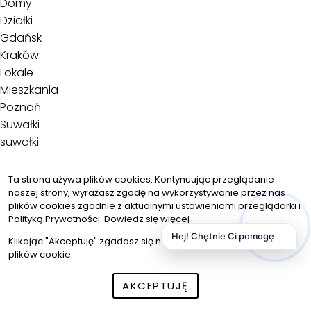
Domy
Działki
Gdańsk
Kraków
Lokale
Mieszkania
Poznań
Suwałki
suwałki
Warszawa
Wrocław
Ta strona używa plików cookies. Kontynuując przeglądanie
naszej strony, wyrażasz zgodę na wykorzystywanie przez nas
Oferty specjalne
plików cookies zgodnie z aktualnymi ustawieniami przeglądarki i
Ulubione
Polityką Prywatności.
Dowiedz się więcej
Hej! Chętnie Ci pomogę
Formularze
Klikając "Akceptuję" zgadasz się na wykorzystywanie przez nas
plików cookie.
Zgłoś nieruchomość
Zleć poszukiwanie
AKCEPTUJĘ
Kariera