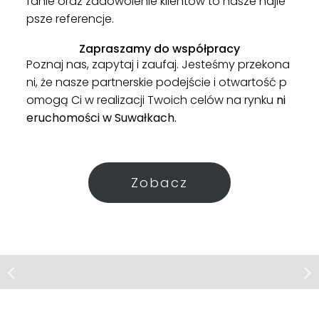
fanie oraz zadowolenie klientów to nasze najle
psze referencje.
Zapraszamy do współpracy
Poznaj nas, zapytaj i zaufaj. Jesteśmy przekona
ni, że nasze partnerskie podejście i otwartość p
omogą Ci w realizacji Twoich celów na rynku
ni
eruchomości w Suwałkach.
Zobacz
Działka | Sprzedaż
Osinki
Działka nad Jeziorem | Osinki