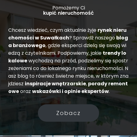
Pomożemy Ci
kupić nieruchomość
Chcesz wiedzieć, czym aktualnie żyje
rynek nieru
chomości w Suwałkach
? Sprawdź naszego
blog
a branżowego
, gdzie eksperci dzielą się swoją wi
edzą z czytelnikami. Podpowiemy, jakie
trendy lo
kalowe
wychodzą na przód, podzielimy się spostr
zeżeniami co do lokalnego rynku nieruchomości. N
asz blog to również świetne miejsce, w którym zna
jdziesz
inspiracje wnętrzarskie
,
porady remont
owe
oraz
wskazówki i opinie ekspertów
.
Zobacz