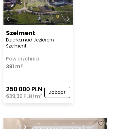
Szelment
Działka nad Jeziorem
Szelment
Powierzchnia
2
391 m
250 000 PLN
Zobacz
2
639,39 PLN/m