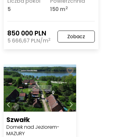
Liczba pokoi
Powierzchnia
2
5
150 m
850 000 PLN
Zobacz
2
5 666,67 PLN/m
Szwałk
Domek nad Jeziorem-
MAZURY