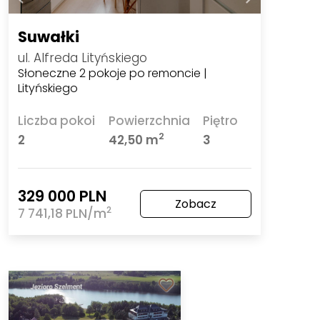
Suwałki
ul. Alfreda Lityńskiego
Słoneczne 2 pokoje po remoncie |
Lityńskiego
Liczba pokoi
Powierzchnia
Piętro
2
2
42,50 m
3
329 000 PLN
Zobacz
2
7 741,18 PLN/m