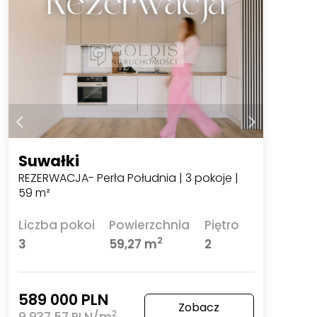
Suwałki
REZERWACJA- Perła Południa | 3 pokoje |
59 m²
Liczba pokoi
Powierzchnia
Piętro
2
3
59,27 m
2
589 000 PLN
Zobacz
2
9 937,57 PLN/m