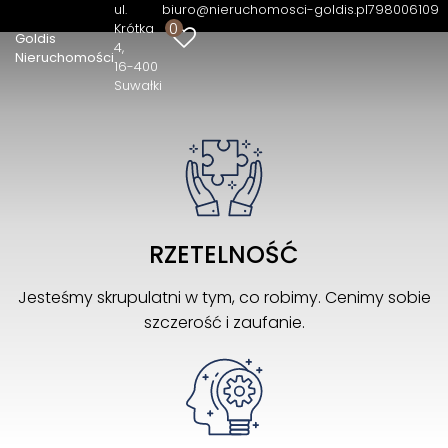
ul.
biuro@nieruchomosci-goldis.pl
798006109
0
Krótka
Goldis
4
Nieruchomości
16-400
Suwałki
RZETELNOŚĆ
Jesteśmy skrupulatni w tym, co robimy. Cenimy sobie
szczerość i zaufanie.