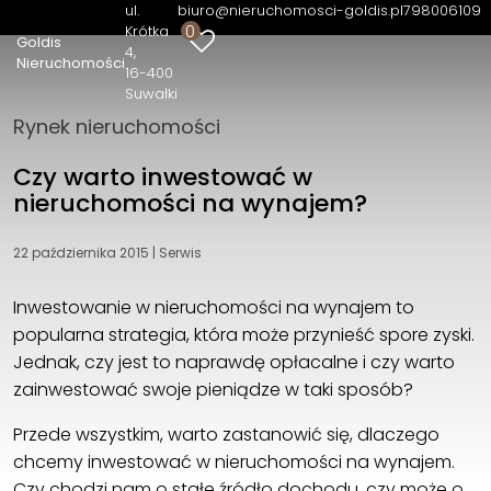
ul.
biuro@nieruchomosci-goldis.pl
798006109
0
Krótka
Goldis
4
Goldis Nieruchomości
Nieruchomości
16-400
ul. Krótka 4
Suwałki
16-400 Suwałki
Rynek nieruchomości
798006109
biuro@nieruchomosci-goldis.pl
Czy warto inwestować w
nieruchomości na wynajem?
22 października 2015
|
Serwis
Inwestowanie w nieruchomości na wynajem to
popularna strategia, która może przynieść spore zyski.
Jednak, czy jest to naprawdę opłacalne i czy warto
zainwestować swoje pieniądze w taki sposób?
Przede wszystkim, warto zastanowić się, dlaczego
chcemy inwestować w nieruchomości na wynajem.
Czy chodzi nam o stałe źródło dochodu, czy może o