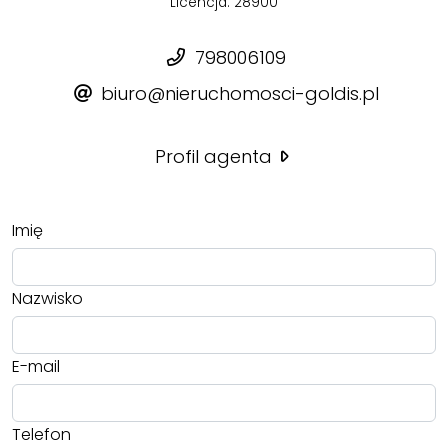
Licencja: 28900
798006109
biuro@nieruchomosci-goldis.pl
Profil agenta
Imię
Nazwisko
E-mail
Telefon