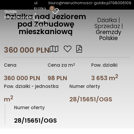
ul.
biuro@nieruchomosci-goldis.pl
798006109
0
Krótka
Goldis
4
Działka nad Jeziorem
Nieruchomości
Działka |
16-400
pod Zabudowę
Sprzedaż |
Suwałki
mieszkaniową
Gremzdy
Polskie
360 000 PLN
2
Cena
Cena za m
Pow. działki
2
360 000 PLN
98 PLN
3 653 m
Pow. działki - jednostka
Numer oferty
2
m
28/15651/OGS
Numer oferty
28/15651/OGS