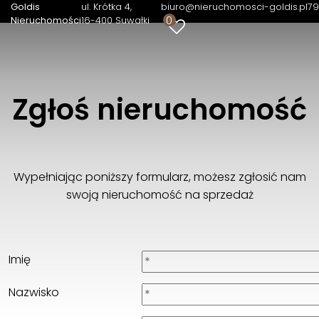
Goldis
ul. Krótka 4
biuro@nieruchomosci-goldis.pl
79
0
Nieruchomości
16-400 Suwałki
Goldis Nieruchomości
ul. Krótka 4
16-400 Suwałki
798006109
Zgłoś nieruchomość
biuro@nieruchomosci-goldis.pl
Wypełniając poniższy formularz, możesz zgłosić nam
swoją nieruchomość na sprzedaż
Imię
Nazwisko